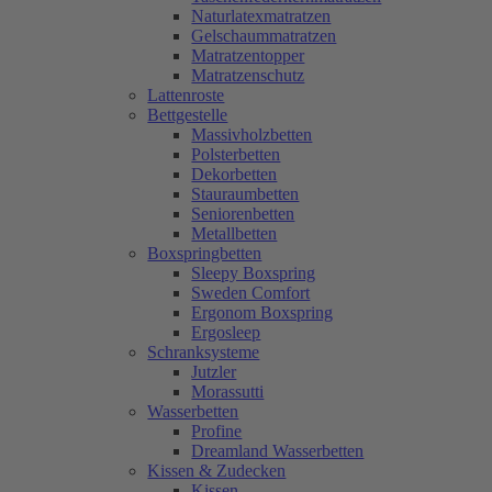
Naturlatexmatratzen
Gelschaummatratzen
Matratzentopper
Matratzenschutz
Lattenroste
Bettgestelle
Massivholzbetten
Polsterbetten
Dekorbetten
Stauraumbetten
Seniorenbetten
Metallbetten
Boxspringbetten
Sleepy Boxspring
Sweden Comfort
Ergonom Boxspring
Ergosleep
Schranksysteme
Jutzler
Morassutti
Wasserbetten
Profine
Dreamland Wasserbetten
Kissen & Zudecken
Kissen