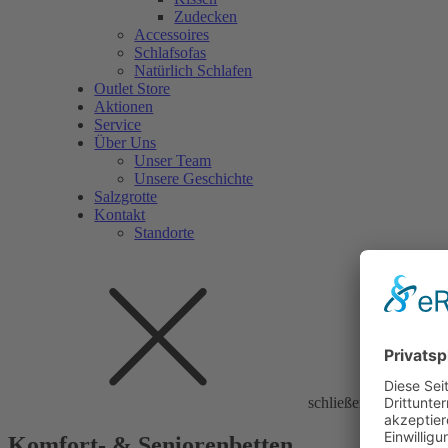
Zudecken
Accessoires
Schlafsofas
Natürlich Schlafen
Outlet Store
Aktionen
Service
Über Uns
Unser Team
Unsere Geschichte
Salzgrotte
Kontakt
Standorte
schließen
Komfort- & Seniorenbetten