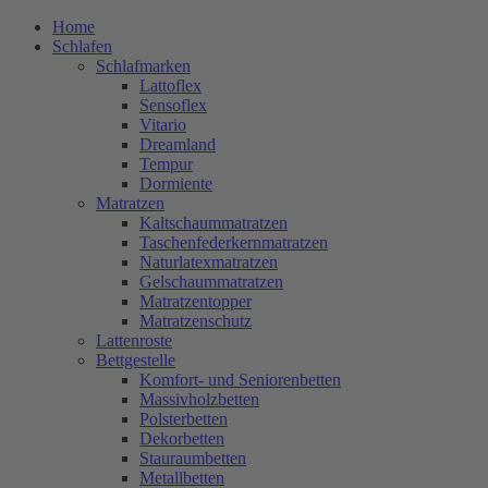
Home
Schlafen
Schlafmarken
Lattoflex
Sensoflex
Vitario
Dreamland
Tempur
Dormiente
Matratzen
Kaltschaummatratzen
Taschenfederkernmatratzen
Naturlatexmatratzen
Gelschaummatratzen
Matratzentopper
Matratzenschutz
Lattenroste
Bettgestelle
Komfort- und Seniorenbetten
Massivholzbetten
Polsterbetten
Dekorbetten
Stauraumbetten
Metallbetten