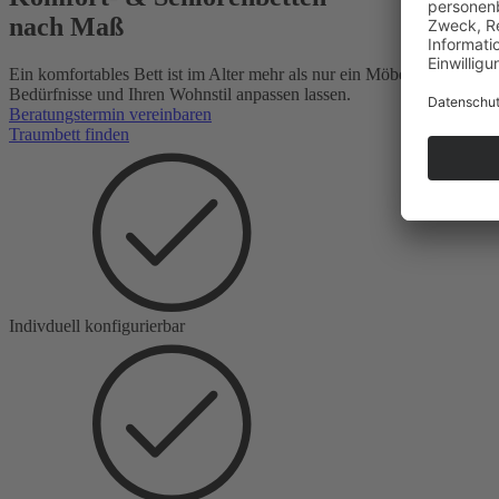
nach Maß
Ein komfortables Bett ist im Alter mehr als nur ein Möbelstück – es is
Bedürfnisse und Ihren Wohnstil anpassen lassen.
Beratungstermin vereinbaren
Traumbett finden
Indivduell konfigurierbar