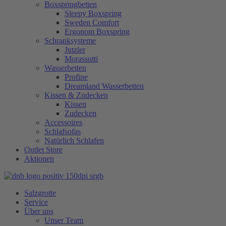
Boxspringbetten
Sleepy Boxspring
Sweden Comfort
Ergonom Boxspring
Schranksysteme
Jutzler
Morassutti
Wasserbetten
Profine
Dreamland Wasserbetten
Kissen & Zudecken
Kissen
Zudecken
Accessoires
Schlafsofas
Natürlich Schlafen
Outlet Store
Aktionen
Salzgrotte
Service
Über uns
Unser Team