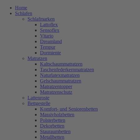
Home
Schlafen
Schlafmarken
Lattoflex
Sensoflex
Vitario
Dreamland
Tempur
Dormiente
Matratzen
Kaltschaummatratzen
Taschenfederkernmatratzen
Naturlatexmatratzen
Gelschaummatratzen
Matratzentopper
Matratzenschutz
Lattenroste
Bettgestelle
Komfort- und Seniorenbetten
Massivholzbetten
Polsterbetten
Dekorbetten
Stauraumbetten
Metallbetten