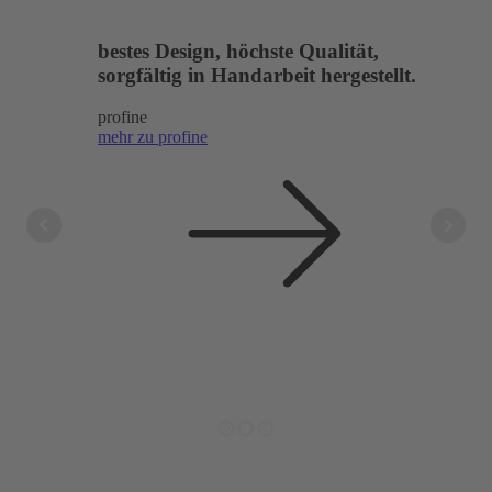
Nächte
bestes Design, höchste Qualität,
deu
sorgfältig in Handarbeit hergestellt.
qua
profine
dre
mehr zu profine
mehr