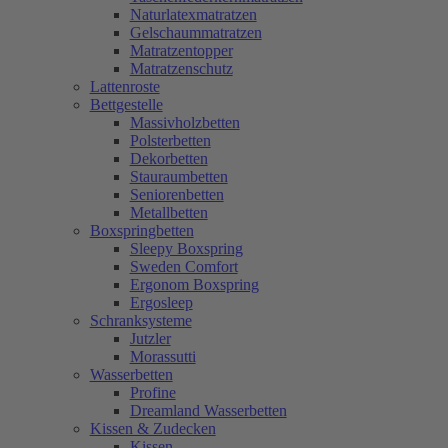
Naturlatexmatratzen
Gelschaummatratzen
Matratzentopper
Matratzenschutz
Lattenroste
Bettgestelle
Massivholzbetten
Polsterbetten
Dekorbetten
Stauraumbetten
Seniorenbetten
Metallbetten
Boxspringbetten
Sleepy Boxspring
Sweden Comfort
Ergonom Boxspring
Ergosleep
Schranksysteme
Jutzler
Morassutti
Wasserbetten
Profine
Dreamland Wasserbetten
Kissen & Zudecken
Kissen