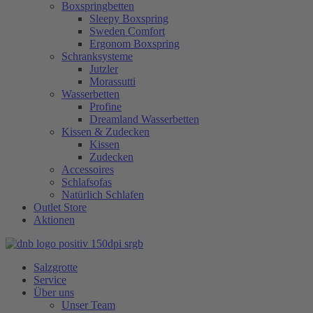
Boxspringbetten
Sleepy Boxspring
Sweden Comfort
Ergonom Boxspring
Schranksysteme
Jutzler
Morassutti
Wasserbetten
Profine
Dreamland Wasserbetten
Kissen & Zudecken
Kissen
Zudecken
Accessoires
Schlafsofas
Natürlich Schlafen
Outlet Store
Aktionen
Salzgrotte
Service
Über uns
Unser Team