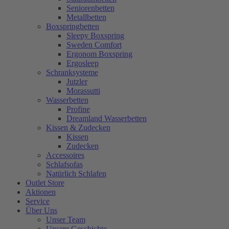
Seniorenbetten
Metallbetten
Boxspringbetten
Sleepy Boxspring
Sweden Comfort
Ergonom Boxspring
Ergosleep
Schranksysteme
Jutzler
Morassutti
Wasserbetten
Profine
Dreamland Wasserbetten
Kissen & Zudecken
Kissen
Zudecken
Accessoires
Schlafsofas
Natürlich Schlafen
Outlet Store
Aktionen
Service
Über Uns
Unser Team
Unsere Geschichte