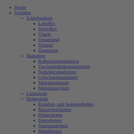
Home
Schlafen
Schlafmarken
Lattoflex
Sensoflex
Vitario
Dreamland
Tempur
Dormiente
Matratzen
Kaltschaummatratzen
Taschenfederkernmatratzen
Naturlatexmatratzen
Gelschaummatratzen
Matratzentopper
Matratzenschutz
Lattenroste
Bettgestelle
Komfort- und Seniorenbetten
Massivholzbetten
Polsterbetten
Dekorbetten
Stauraumbetten
Metallbetten