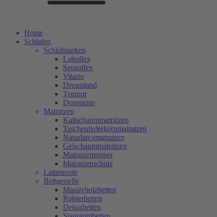
Home
Schlafen
Schlafmarken
Lattoflex
Sensoflex
Vitario
Dreamland
Tempur
Dormiente
Matratzen
Kaltschaummatratzen
Taschenfederkernmatratzen
Naturlatexmatratzen
Gelschaummatratzen
Matratzentopper
Matratzenschutz
Lattenroste
Bettgestelle
Massivholzbetten
Polsterbetten
Dekorbetten
Stauraumbetten