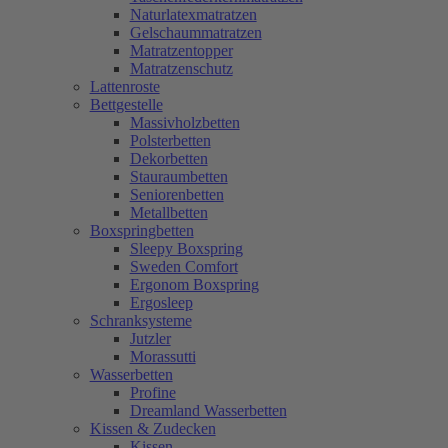
Naturlatexmatratzen
Gelschaummatratzen
Matratzentopper
Matratzenschutz
Lattenroste
Bettgestelle
Massivholzbetten
Polsterbetten
Dekorbetten
Stauraumbetten
Seniorenbetten
Metallbetten
Boxspringbetten
Sleepy Boxspring
Sweden Comfort
Ergonom Boxspring
Ergosleep
Schranksysteme
Jutzler
Morassutti
Wasserbetten
Profine
Dreamland Wasserbetten
Kissen & Zudecken
Kissen