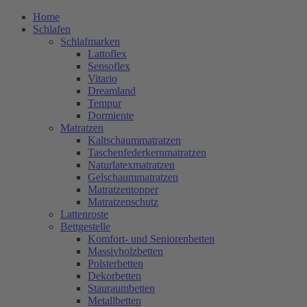
Home
Schlafen
Schlafmarken
Lattoflex
Sensoflex
Vitario
Dreamland
Tempur
Dormiente
Matratzen
Kaltschaummatratzen
Taschenfederkernmatratzen
Naturlatexmatratzen
Gelschaummatratzen
Matratzentopper
Matratzenschutz
Lattenroste
Bettgestelle
Komfort- und Seniorenbetten
Massivholzbetten
Polsterbetten
Dekorbetten
Stauraumbetten
Metallbetten