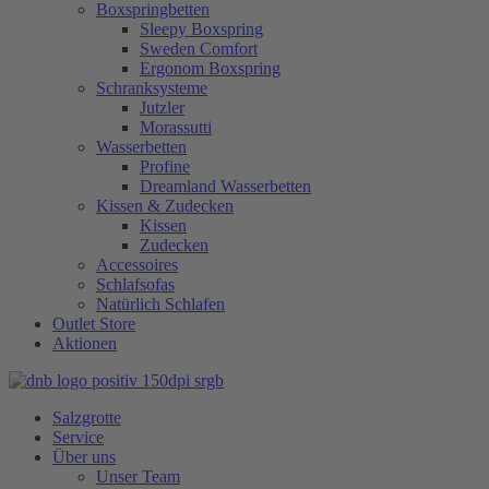
Boxspringbetten
Sleepy Boxspring
Sweden Comfort
Ergonom Boxspring
Schranksysteme
Jutzler
Morassutti
Wasserbetten
Profine
Dreamland Wasserbetten
Kissen & Zudecken
Kissen
Zudecken
Accessoires
Schlafsofas
Natürlich Schlafen
Outlet Store
Aktionen
Salzgrotte
Service
Über uns
Unser Team